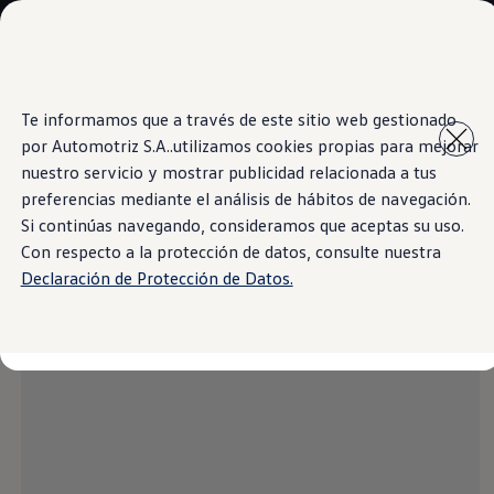
Modelos y Sucursales
Sucursales
SUVW
Cotice Aquí
Saltar
Saltar al
Test Drive
Te informamos que a través de este sitio web gestionado
contenido
a pie
Marca y Experiencia
por Automotriz S.A..utilizamos cookies propias para mejorar
principal
de
Information
Volkswagen Costa Rica
página
Blog
nuestro servicio y mostrar publicidad relacionada a tus
Espacio Exclusivo para Prensa
preferencias mediante el análisis de hábitos de navegación.
Latin NCAP
Si continúas navegando, consideramos que aceptas su uso.
Tengo un Volkswagen
Black
Manuales Volkswagen
Con respecto a la protección de datos, consulte nuestra
Postventas
Declaración de Protección de Datos.
Takata airbag recall campaign
Noticias