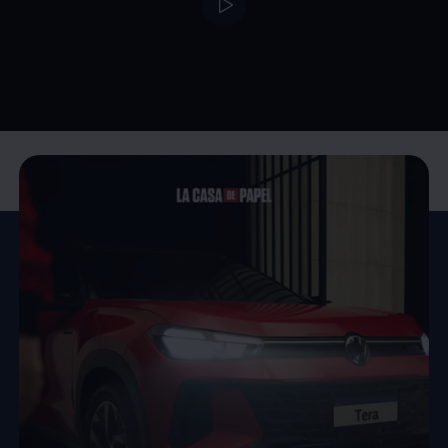
--:--
Remaining time, --: