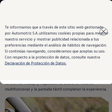
Modelos y Sucursales
Sucursales
SUVW
Cotice Aquí
Saltar
Saltar al
Test Drive
Te informamos que a través de este sitio web gestionado
contenido
a pie
Marca y Experiencia
por Automotriz S.A..utilizamos cookies propias para mejorar
principal
de
Information
Volkswagen Costa Rica
página
Blog
nuestro servicio y mostrar publicidad relacionada a tus
Espacio Exclusivo para Prensa
preferencias mediante el análisis de hábitos de navegación.
Latin NCAP
Si continúas navegando, consideramos que aceptas su uso.
Tengo un Volkswagen
La Magia en el Interior
Manuales Volkswagen
Con respecto a la protección de datos, consulte nuestra
Postventas
Declaración de Protección de Datos.
Takata airbag recall campaign
Noticias
El Nuevo
Tiguan
ofrece una experiencia única en su interior.
Disfruta de la comodidad con asientos delanteros con
función de masaje y regulación de altura. El volante
multifuncional y la pantalla táctil completan la experiencia.