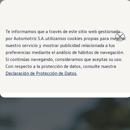
Modelos y Sucursales
Sucursales
SUVW
Cotice Aquí
Saltar
Saltar al
Test Drive
Te informamos que a través de este sitio web gestionado
contenido
a pie
Marca y Experiencia
por Automotriz S.A..utilizamos cookies propias para mejorar
principal
de
Volkswagen Costa Rica
página
Blog
nuestro servicio y mostrar publicidad relacionada a tus
Espacio Exclusivo para Prensa
preferencias mediante el análisis de hábitos de navegación.
Latin NCAP
Si continúas navegando, consideramos que aceptas su uso.
Tengo un Volkswagen
Manuales Volkswagen
Con respecto a la protección de datos, consulte nuestra
Postventas
Declaración de Protección de Datos.
Takata airbag recall campaign
Noticias