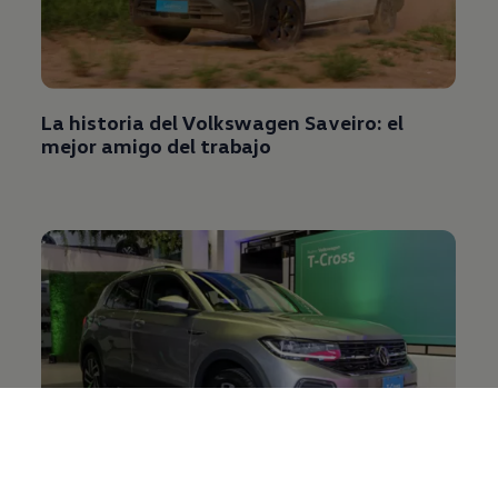
La historia del
Volkswagen
Saveiro
: el
mejor amigo del trabajo
Volkswagen
T‑Cross
2025: ¡El
SUV