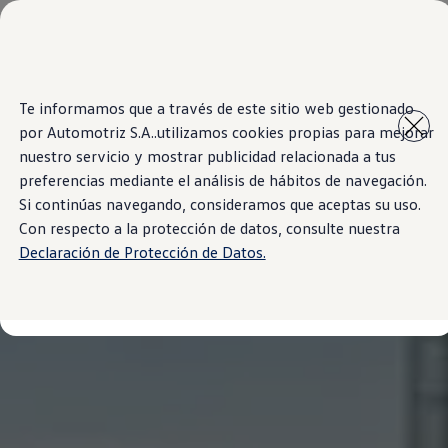
Modelos y Sucursales
Sucursales
SUVW
Cotice Aquí
Saltar
Saltar al
Test Drive
Te informamos que a través de este sitio web gestionado
contenido
a pie
Marca y Experiencia
por Automotriz S.A..utilizamos cookies propias para mejorar
principal
de
Volkswagen Costa Rica
página
Blog
nuestro servicio y mostrar publicidad relacionada a tus
Espacio Exclusivo para Prensa
preferencias mediante el análisis de hábitos de navegación.
Latin NCAP
Si continúas navegando, consideramos que aceptas su uso.
Tengo un Volkswagen
Manuales Volkswagen
Con respecto a la protección de datos, consulte nuestra
Postventas
Declaración de Protección de Datos.
Takata airbag recall campaign
Noticias