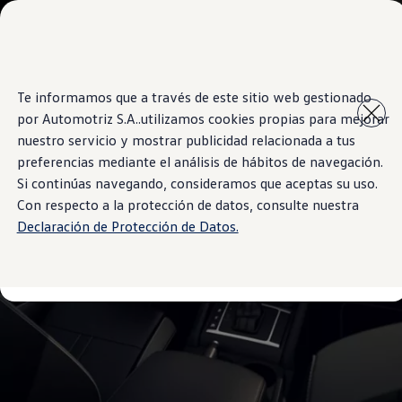
Modelos y Sucursales
Sucursales
SUVW
Cotice Aquí
Saltar
Saltar al
Test Drive
Te informamos que a través de este sitio web gestionado
contenido
a pie
Marca y Experiencia
por Automotriz S.A..utilizamos cookies propias para mejorar
principal
de
Volkswagen Costa Rica
página
Blog
nuestro servicio y mostrar publicidad relacionada a tus
Espacio Exclusivo para Prensa
preferencias mediante el análisis de hábitos de navegación.
Latin NCAP
Si continúas navegando, consideramos que aceptas su uso.
Tengo un Volkswagen
Manuales Volkswagen
Con respecto a la protección de datos, consulte nuestra
Postventas
Declaración de Protección de Datos.
Takata airbag recall campaign
Noticias