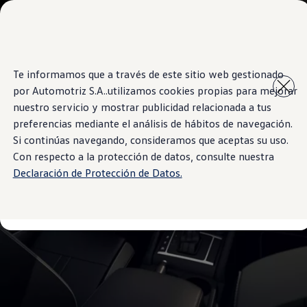
Modelos y Sucursales
Sucursales
SUVW
Cotice Aquí
Saltar
Saltar al
Test Drive
Te informamos que a través de este sitio web gestionado
contenido
a pie
Marca y Experiencia
por Automotriz S.A..utilizamos cookies propias para mejorar
principal
de
Volkswagen Costa Rica
página
Blog
nuestro servicio y mostrar publicidad relacionada a tus
Espacio Exclusivo para Prensa
preferencias mediante el análisis de hábitos de navegación.
Latin NCAP
Si continúas navegando, consideramos que aceptas su uso.
Tengo un Volkswagen
Manuales Volkswagen
Con respecto a la protección de datos, consulte nuestra
Postventas
Declaración de Protección de Datos.
Takata airbag recall campaign
Noticias