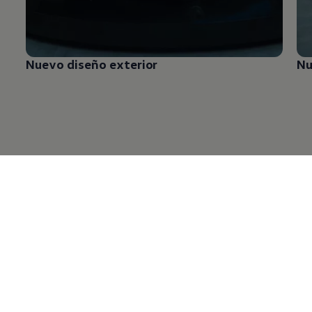
Nuevo diseño exterior
Nu
¡Diseño innovador y
moderlo
que define
su estilo!