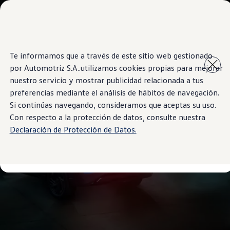
Modelos y Sucursales
Sucursales
SUVW
Cotice Aquí
Saltar
Saltar al
Test Drive
Te informamos que a través de este sitio web gestionado
contenido
a pie
Marca y Experiencia
por Automotriz S.A..utilizamos cookies propias para mejorar
principal
de
Volkswagen Costa Rica
página
Blog
nuestro servicio y mostrar publicidad relacionada a tus
Espacio Exclusivo para Prensa
preferencias mediante el análisis de hábitos de navegación.
Latin NCAP
Si continúas navegando, consideramos que aceptas su uso.
Tengo un Volkswagen
Manuales Volkswagen
Con respecto a la protección de datos, consulte nuestra
Postventas
Declaración de Protección de Datos.
Takata airbag recall campaign
Noticias