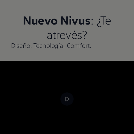
Nuevo
Nivus
: ¿Te
atrevés?
Diseño. Tecnología. Comfort.
--:--
Remaining time, --: