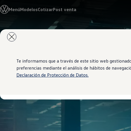
Modelos y Sucursales
Menú
Modelos
Cotizar
Post venta
Sucursales
SUVW
Cotice Aquí
Test Drive
Saltar
Saltar al
Marca y Experiencia
contenido
a pie
Volkswagen Costa Rica
principal
de
Blog
página
Espacio Exclusivo para Prensa
Latin NCAP
Tengo un Volkswagen
Te informamos que a través de este sitio web gestionado 
Manuales Volkswagen
preferencias mediante el análisis de hábitos de navegaci
Postventas
Declaración de Protección de Datos.
Takata airbag recall campaign
Noticias