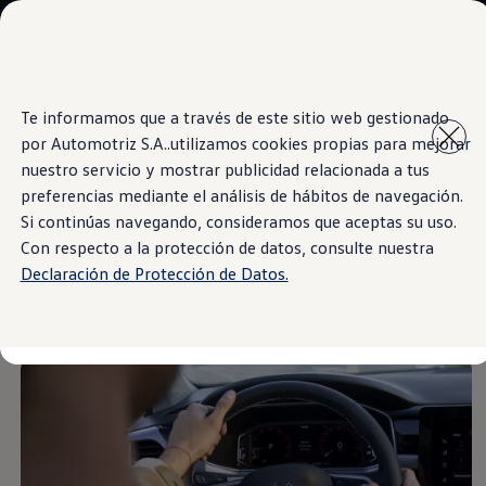
Modelos y Sucursales
Sucursales
SUVW
Cotice Aquí
Saltar
Saltar al
Test Drive
Te informamos que a través de este sitio web gestionado
contenido
a pie
Marca y Experiencia
por Automotriz S.A..utilizamos cookies propias para mejorar
principal
de
Information
Volkswagen Costa Rica
página
Blog
nuestro servicio y mostrar publicidad relacionada a tus
Espacio Exclusivo para Prensa
preferencias mediante el análisis de hábitos de navegación.
Latin NCAP
Si continúas navegando, consideramos que aceptas su uso.
Tengo un Volkswagen
Informarse bien es el
Manuales Volkswagen
Con respecto a la protección de datos, consulte nuestra
Postventas
Declaración de Protección de Datos.
Takata airbag recall campaign
plan
Noticias