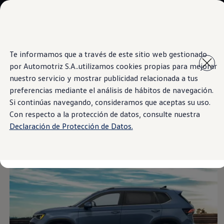
Modelos y Sucursales
Sucursales
SUVW
Cotice Aquí
Saltar
Saltar al
Test Drive
Te informamos que a través de este sitio web gestionado
contenido
a pie
Marca y Experiencia
por Automotriz S.A..utilizamos cookies propias para mejorar
principal
de
Information
Volkswagen Costa Rica
página
Blog
nuestro servicio y mostrar publicidad relacionada a tus
Espacio Exclusivo para Prensa
preferencias mediante el análisis de hábitos de navegación.
Latin NCAP
Si continúas navegando, consideramos que aceptas su uso.
Tengo un Volkswagen
Motor Potente TSI
Manuales Volkswagen
Con respecto a la protección de datos, consulte nuestra
Postventas
Declaración de Protección de Datos.
Takata airbag recall campaign
Noticias