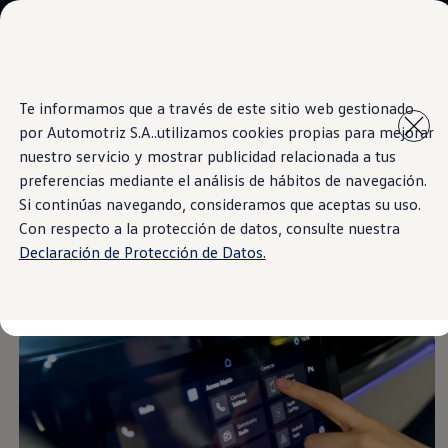
Modelos y Sucursales
Sucursales
SUVW
Cotice Aquí
Saltar
Saltar al
Test Drive
Te informamos que a través de este sitio web gestionado
contenido
a pie
Marca y Experiencia
por Automotriz S.A..utilizamos cookies propias para mejorar
principal
de
Information
Volkswagen Costa Rica
página
Blog
nuestro servicio y mostrar publicidad relacionada a tus
Espacio Exclusivo para Prensa
preferencias mediante el análisis de hábitos de navegación.
Latin NCAP
Si continúas navegando, consideramos que aceptas su uso.
Tengo un Volkswagen
Pantalla semiflotante
Manuales Volkswagen
Con respecto a la protección de datos, consulte nuestra
Postventas
Declaración de Protección de Datos.
Takata airbag recall campaign
touch a color de 10"
Noticias